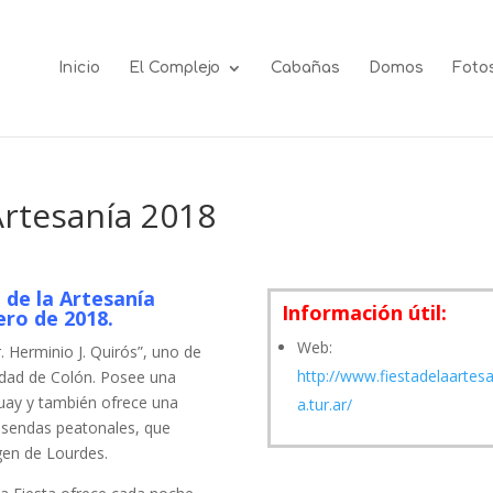
Inicio
El Complejo
Cabañas
Domos
Foto
Artesanía 2018
l de la Artesanía
Información útil:
ero de 2018.
Web:
r. Herminio J. Quirós”, uno de
http://www.fiestadelaartesa
iudad de Colón. Posee una
guay y también ofrece una
a.tur.ar/
 sendas peatonales, que
irgen de Lourdes.