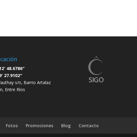
cación
12′ 48.6786″
9′ 27.9102″
Vauthay s/n, Barrio Artalaz
n, Entre Ríos
Fotos
Promociones
Blog
Contacto