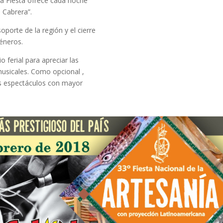
la Fiesta ofrece cada noche
 Cabrera”.
orte de la región y el cierre
éneros.
Anabella Bouvet
4 years ago
 ferial para apreciar las
musicales. Como opcional ,
os espectáculos con mayor
Un lugar donde podes 
Hermoso
experimentar la 
Colón. 
naturaleza en su maximo 
que vamo
esplendor. A minutos del 
disfrut
centro de ambas 
Gracias 
ciudades y las 
onda!!
playas.Podes contemblar 
el cantar de los pájaros e 
incluso ver a las 
calandrias comer las 
migas...  La atención de 
10!