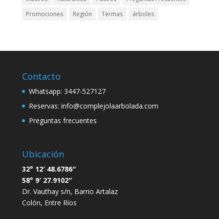
Lugar muy agradable, buena atencion.
Promociones
Región
Termas
árboles
Gaby Garcia Melado
5 years ago
Hermoso, espacioso. El dueño super 
amable. Volveremos
Contacto
Whatsapp: 3447-527127
Reservas:
info@complejolaarbolada.com
Preguntas frecuentes
Ubicación
32° 12′ 48.6786″
58° 9′ 27.9102″
Dr. Vauthay s/n, Barrio Artalaz
Colón, Entre Ríos