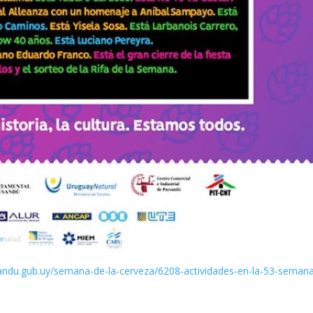
sandu.gub.uy/semana-de-la-cerveza/6208-actividades-en-la-53-seman