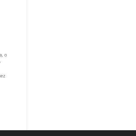
a, o
o
uez