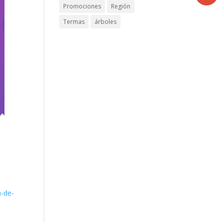
Promociones
Región
Termas
árboles
a-de-