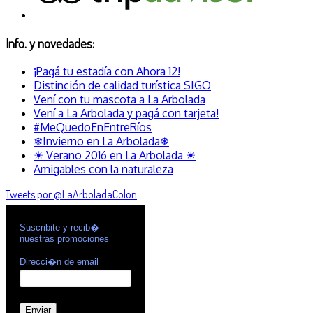
Info. y novedades:
¡Pagá tu estadía con Ahora 12!
Distinción de calidad turística SIGO
Vení con tu mascota a La Arbolada
Vení a La Arbolada y pagá con tarjeta!
#MeQuedoEnEntreRíos
❄Invierno en La Arbolada❄
☀ Verano 2016 en La Arbolada ☀
Amigables con la naturaleza
Tweets por @LaArboladaColon
Suscribite y recib�
nuestras promociones
Direcci�n de email