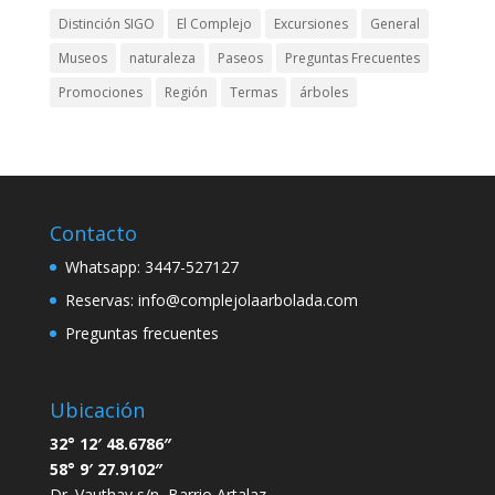
Distinción SIGO
El Complejo
Excursiones
General
Lugar muy agradable, buena atencion.
Museos
naturaleza
Paseos
Preguntas Frecuentes
Gaby Garcia Melado
Promociones
Región
Termas
árboles
5 years ago
Hermoso, espacioso. El dueño super 
amable. Volveremos
Contacto
Whatsapp: 3447-527127
Reservas:
info@complejolaarbolada.com
Preguntas frecuentes
Ubicación
32° 12′ 48.6786″
58° 9′ 27.9102″
Dr. Vauthay s/n, Barrio Artalaz