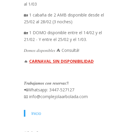
al 1/03
🏡 1 cabaña de 2 AMB disponible desde el
25/02 al 28/02 (3 noches)
🏡 1 DOMO disponible entre el 14/02 y el
21/02 - Y entre el 25/02 y el 1/03.
𝐷𝑜𝑚𝑜𝑠 𝑑𝑖𝑠𝑝𝑜𝑛𝑖𝑏𝑙𝑒𝑠 ⛺️ Consultá!
🔥
CARNAVAL SIN DISPONIBILIDAD
𝑻𝒓𝒂𝒃𝒂𝒋𝒂𝒎𝒐𝒔 𝒄𝒐𝒏 𝒓𝒆𝒔𝒆𝒓𝒗𝒂𝒔:‼️
📲Whatsapp: 3447-527127
📧
info@complejolaarbolada.com
Inicio