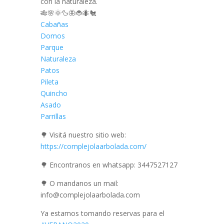
con la naturaleza.
🎋
🌸
🌞
🦆
🦋
🐞
🐜
🐔
Cabañas
Domos
Parque
Naturaleza
Patos
Pileta
Quincho
Asado
Parrillas
🌳
Visitá nuestro sitio web:
https://complejolaarbolada.com/
🌳
Encontranos en whatsapp: 3447527127
🌳
O mandanos un mail:
info@complejolaarbolada.com
Ya estamos tomando reservas para el